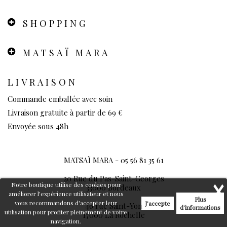
SHOPPING
MATSAÏ MARA
LIVRAISON
Commande emballée avec soin
Livraison gratuite à partir de 69 €
Envoyée sous 48h
MATSAÏ MARA -
05 56 81 35 61
20 Rue du Pas-Saint-Georges
Notre boutique utilise des cookies pour
33000 Bordeaux
améliorer l'expérience utilisateur et nous
Plus
vous recommandons d'accepter leur
J'accepte
46 rue Saint-Yon
d'informations
utilisation pour profiter pleinement de votre
17000 La Rochelle
navigation.