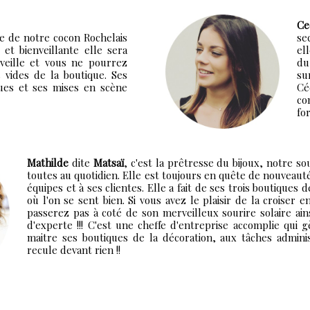
Ce
ite de notre cocon Rochelais
se
 et bienveillante elle sera
el
veille et vous ne pourrez
du
 vides de la boutique. Ses
su
ques et ses mises en scène
Cé
co
fo
Mathilde
dite
Matsaï
, c'est la prêtresse du bijoux, notre so
toutes au quotidien. Elle est toujours en quête de nouveaut
équipes et à ses clientes. Elle a fait de ses trois boutiques 
où l'on se sent bien. Si vous avez le plaisir de la croiser 
passerez pas à coté de son merveilleux sourire solaire ain
d'experte !!! C'est une cheffe d'entreprise accomplie qui 
maitre ses boutiques de la décoration, aux tâches adminis
recule devant rien !!