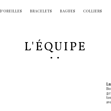
D'OREILLES
BRACELETS
BAGUES
COLLIERS
L'ÉQUIPE
Lu
Bo
ge
to
av