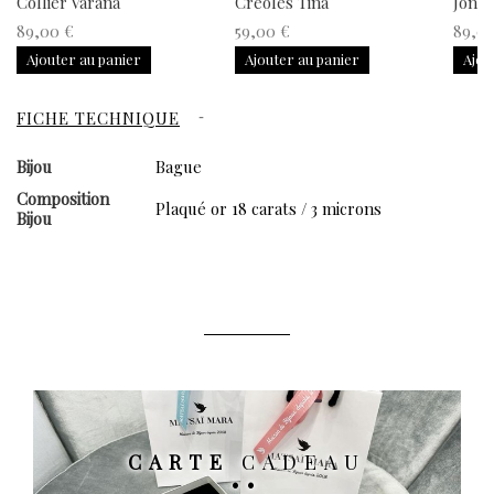
Collier Varana
Créoles Tina
Jonc 
89,00 €
59,00 €
89,0
Ajouter au panier
Ajouter au panier
Ajou
FICHE TECHNIQUE
Bijou
Bague
Composition
Plaqué or 18 carats / 3 microns
Bijou
CARTE
CADEAU