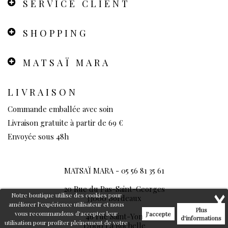
SERVICE CLIENT
SHOPPING
MATSAÏ MARA
LIVRAISON
Commande emballée avec soin
Livraison gratuite à partir de 69 €
Envoyée sous 48h
MATSAÏ MARA -
05 56 81 35 61
20 Rue du Pas-Saint-Georges
Notre boutique utilise des cookies pour
33000 Bordeaux
améliorer l'expérience utilisateur et nous
Plus
vous recommandons d'accepter leur
J'accepte
46 rue Saint-Yon
d'informations
utilisation pour profiter pleinement de votre
17000 La Rochelle