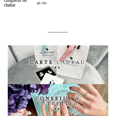
Longueur de
45 cm
chaîne
CARTE
CADEAU
CONSEILS
&
ENTRETIEN