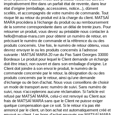
impérativement être dans un parfait état de revente, dans leur
état d'origine (emballage, accessoires, notice...), dûment
scellés, et accompagnés de votre numéro de commande. Tout
risque lié au retour du produit est à la charge du client. MATSAÏ
MARA procèdera à l'échange du produit ou au remboursement
de la somme correspondante dans un délai de trente jours. Pour
retourner un produit, vous devez au préalable nous contacter à
hello@matsai-mara.com pour obtenir un numéro de retour, en
précisant le numéro de commande et la référence du ou des
produits concernés. Une fois, le numéro de retour obtenu, vous
devrez envoyer le ou les produits concernés à l'adresse
suivante : MATSAÏ MARA 20 rue du Pas Saint Georges 33000
Bordeaux Le produit pour lequel le Client demande un échange
doit être intact, non ouvert et dans son emballage d'origine. Le
Client doit joindre à son envoi le produit, le numéro de la
commande concernée par le retour, la désignation du ou des
produits concernés par le retour, ainsi qu'une demande
d'échange ou de bon d'achat. Nous vous conseillons de choisir
un mode de transport avec numéro de suivi. Sans numéro de
suivi, nous n'accepterons aucune réclamation. Si l'article est
refusé par MATSAÏ MARA, celui-ci est renvoyé au Client aux
frais de MATSAÏ MARA sans que le Client ne puisse exiger
quelque compensation que ce soit. Si le retour n'a pas été
annoncé par le client, un bon achat est automatiquement créé et
envoyé au client. Les bons d'achat envoyés par MATSAÏ MARA