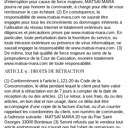
d'interruption pour cause de force majeure, MATSAÏ MARA
pourra ne pas honorer la commande, à charge pour elle de vous
rembourser le cas échéant. (2) En conséquence, la
responsabilité de www.matsai-mara.com ne saurait être
engagée pour tous les inconvénients ou dommages inhérents à
l'utilisation du réseau Internet et totalement extérieurs aux
diligences et précautions prises par www.matsai-mara.com. En
particulier, toute perturbation dans la fourniture du service, ou
toute intrusion extérieure ou présence de virus informatique, ne
saurait engager la responsabilité de www.matsai-mara.com. (3)
De même, tout fait qualifié de force majeure au sens de la
jurisprudence de la Cour de Cassation, exonère totalement
www.matsai-mara.com de toute responsabilité.
ARTICLE 9 : DROITS DE RÉTRACTION
(1) Conformément à l'article L.121-20 du Code de la
Consommation, le délai pendant lequel le client peut faire valoir
son droit à rétractation est de 7 jours à compter de la date de
réception du ou des articles. (2) Le retour, à ses frais, du ou des
articles, en bon état et non usagé, dans ce délai doit être
accompagné d'une copie de la facture d'achat, ou d'un courrier
rappelant les coordonnées du client, son numéro de commande,
à l'adresse suivante : MATSAÏ MARA 20 rue du Pas Saint
Georges 33000 Bordeaux (3) Seront refusés par le vendeur tout
article endommagé qui n'aurait pas fait l'objet de remarques ou